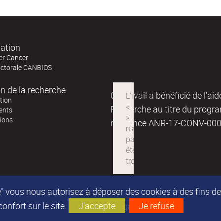
ation
er Cancer
octorale CANBIOS
on de la recherche
Ce travail a bénéficié de l’ai
tion
Recherche au titre du progr
ents
tions
référence ANR-17-CONV-00
epte" vous nous autorisez à déposer des cookies à des fins 
nfort sur le site.
J'accepte
Je refuse
Mentions légales