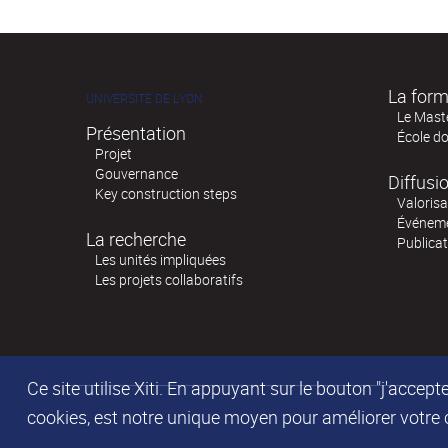
La form
UNIVERSITÉ DE LYON
Le Mast
Présentation
École d
Projet
Gouvernance
Diffusi
Key construction steps
Valorisa
Événem
La recherche
Publica
Les unités impliquées
Les projets collaboratifs
Ce site utilise Xiti. En appuyant sur le bouton "j'acc
cookies, est notre unique moyen pour améliorer votre co