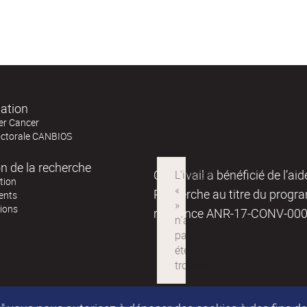
ation
er Cancer
octorale CANBIOS
on de la recherche
Ce travail a bénéficié de l’ai
tion
Recherche au titre du progr
ents
tions
référence ANR-17-CONV-00