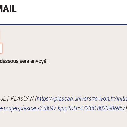
MAIL
-dessous sera envoyé :
OJET PLAsCAN (
https://plascan.universite-lyon.fr/init
/le-projet-plascan-228047.kjsp?RH=4723818020906957
)