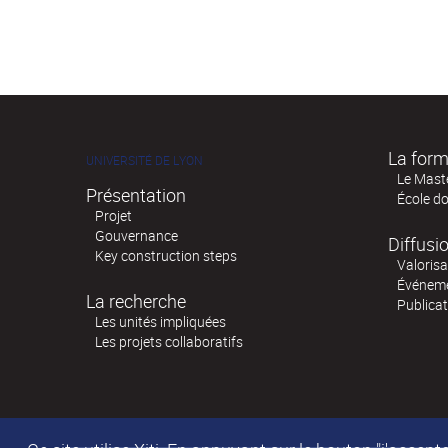
La form
UNIVERSITÉ DE LYON
Le Mast
Présentation
École d
Projet
Gouvernance
Diffusi
Key construction steps
Valorisa
Événem
La recherche
Publica
Les unités impliquées
Les projets collaboratifs