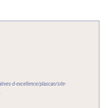
iatives-d-excellence/plascan/site-
.